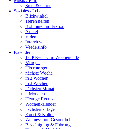
Musik / Film
Spiel & Game
Soziales / Leben
Blickwinkel
Tieren helfen
Kolumne und Fiktion
Artikel
Video
Interview
Veedelsinfo
Kalender
TOP Events am Wochenende
Morgen
Übermorgen
nächste Woche
in 2 Wochen
in 3 Wochen
nächsten Monat
2 Monaten
Heutige Events
Wochenkalender
nächsten 7 Tage
Kunst & Kultur
Wellness und Gesundheit
Besichtigung & Führung