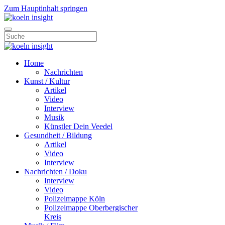
Zum Hauptinhalt springen
Home
Nachrichten
Kunst / Kultur
Artikel
Video
Interview
Musik
Künstler Dein Veedel
Gesundheit / Bildung
Artikel
Video
Interview
Nachrichten / Doku
Interview
Video
Polizeimappe Köln
Polizeimappe Oberbergischer
Kreis