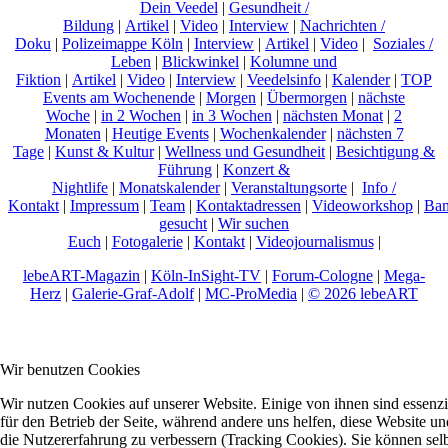
Dein Veedel
|
Gesundheit /
Bildung
|
Artikel
|
Video
|
Interview
|
Nachrichten /
Doku
|
Polizeimappe Köln
|
Interview
|
Artikel
|
Video
|
Soziales /
Leben
|
Blickwinkel
|
Kolumne und
Fiktion
|
Artikel
|
Video
|
Interview
|
Veedelsinfo
|
Kalender
|
TOP
Events am Wochenende
|
Morgen
|
Übermorgen
|
nächste
Woche
|
in 2 Wochen
|
in 3 Wochen
|
nächsten Monat
|
2
Monaten
|
Heutige Events
|
Wochenkalender
|
nächsten 7
Tage
|
Kunst & Kultur
|
Wellness und Gesundheit
|
Besichtigung &
Führung
|
Konzert &
Nightlife
|
Monatskalender
|
Veranstaltungsorte
|
Info /
Kontakt
|
Impressum
|
Team
|
Kontaktadressen
|
Videoworkshop
|
Ban
gesucht
|
Wir suchen
Euch
|
Fotogalerie
|
Kontakt
|
Videojournalismus
|
lebeART-Magazin
|
Köln-InSight-TV
|
Forum-Cologne
|
Mega-
Herz
|
Galerie-Graf-Adolf
|
MC-ProMedia
|
© 2026 lebeART
Wir benutzen Cookies
Wir nutzen Cookies auf unserer Website. Einige von ihnen sind essenzi
für den Betrieb der Seite, während andere uns helfen, diese Website un
die Nutzererfahrung zu verbessern (Tracking Cookies). Sie können sel