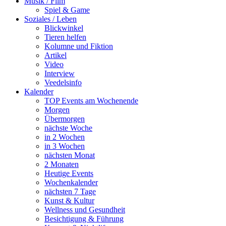
Musik / Film
Spiel & Game
Soziales / Leben
Blickwinkel
Tieren helfen
Kolumne und Fiktion
Artikel
Video
Interview
Veedelsinfo
Kalender
TOP Events am Wochenende
Morgen
Übermorgen
nächste Woche
in 2 Wochen
in 3 Wochen
nächsten Monat
2 Monaten
Heutige Events
Wochenkalender
nächsten 7 Tage
Kunst & Kultur
Wellness und Gesundheit
Besichtigung & Führung