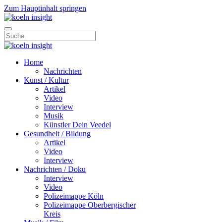
Zum Hauptinhalt springen
Home
Nachrichten
Kunst / Kultur
Artikel
Video
Interview
Musik
Künstler Dein Veedel
Gesundheit / Bildung
Artikel
Video
Interview
Nachrichten / Doku
Interview
Video
Polizeimappe Köln
Polizeimappe Oberbergischer
Kreis