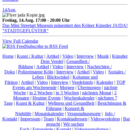
14
Aug.
Freitag, 14.Aug. 17:00 - 20:00 Uhr
Das Mini Streetart Museum präsentiert den Kölner Künstler JA!DA!
"STADTGEFLÜSTER“
View Full Calendar
Subscribe to RSS Feed
Home
|
Kunst / Kultur
|
Artikel
|
Video
|
Interview
|
Musik
|
Künstler
Dein Veedel
|
Gesundheit /
Bildung
|
Artikel
|
Video
|
Interview
|
Nachrichten /
Doku
|
Polizeimappe Köln
|
Interview
|
Artikel
|
Video
|
Soziales /
Leben
|
Blickwinkel
|
Kolumne und
Fiktion
|
Artikel
|
Video
|
Interview
|
Veedelsinfo
|
Kalender
|
TOP
Events am Wochenende
|
Morgen
|
Übermorgen
|
nächste
Woche
|
in 2 Wochen
|
in 3 Wochen
|
nächsten Monat
|
2
Monaten
|
Heutige Events
|
Wochenkalender
|
nächsten 7
Tage
|
Kunst & Kultur
|
Wellness und Gesundheit
|
Besichtigung &
Führung
|
Konzert &
Nightlife
|
Monatskalender
|
Veranstaltungsorte
|
Info /
Kontakt
|
Impressum
|
Team
|
Kontaktadressen
|
Videoworkshop
|
Ban
gesucht
|
Wir suchen
Euch
|
Fotogalerie
|
Kontakt
|
Videojournalismus
|