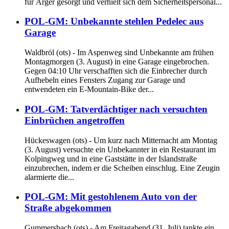
für Ärger gesorgt und verhielt sich dem Sicherheitspersonal...
POL-GM: Unbekannte stehlen Pedelec aus
Garage
Waldbröl (ots) - Im Aspenweg sind Unbekannte am frühen
Montagmorgen (3. August) in eine Garage eingebrochen.
Gegen 04:10 Uhr verschafften sich die Einbrecher durch
Aufhebeln eines Fensters Zugang zur Garage und
entwendeten ein E-Mountain-Bike der...
POL-GM: Tatverdächtiger nach versuchten
Einbrüchen angetroffen
Hückeswagen (ots) - Um kurz nach Mitternacht am Montag
(3. August) versuchte ein Unbekannter in ein Restaurant im
Kolpingweg und in eine Gaststätte in der Islandstraße
einzubrechen, indem er die Scheiben einschlug. Eine Zeugin
alarmierte die...
POL-GM: Mit gestohlenem Auto von der
Straße abgekommen
Gummersbach (ots) - Am Freitagabend (31. Juli) tankte ein