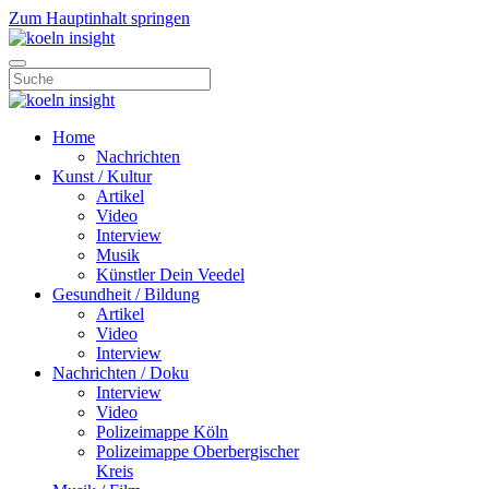
Zum Hauptinhalt springen
Home
Nachrichten
Kunst / Kultur
Artikel
Video
Interview
Musik
Künstler Dein Veedel
Gesundheit / Bildung
Artikel
Video
Interview
Nachrichten / Doku
Interview
Video
Polizeimappe Köln
Polizeimappe Oberbergischer
Kreis