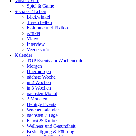
Musik / Film
Spiel & Game
Soziales / Leben
Blickwinkel
Tieren helfen
Kolumne und Fiktion
Artikel
Video
Interview
Veedelsinfo
Kalender
TOP Events am Wochenende
Morgen
Übermorgen
nächste Woche
in 2 Wochen
in 3 Wochen
nächsten Monat
2 Monaten
Heutige Events
Wochenkalender
nächsten 7 Tage
Kunst & Kultur
Wellness und Gesundheit
Besichtigung & Führung