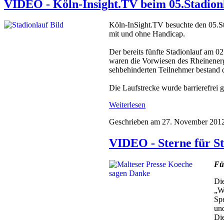
VIDEO - Köln-Insight.TV beim 05.Stadionl
Köln-InSight.TV besuchte den 05.Stad
mit und ohne Handicap.
Der bereits fünfte Stadionlauf am 0
waren die Vorwiesen des Rheinenerg
sehbehinderten Teilnehmer bestand d
Die Laufstrecke wurde barrierefrei ge
Weiterlesen
Geschrieben am
27. November 201
VIDEO - Sterne für S
Fü
Die
„We
Spe
und
Die