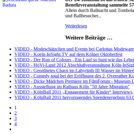
Benefizveranstaltung sammelte 5
Allein durch Ballnacht und Tombola
und Ballbesucher...
Weiterlesen
Weitere Beiträge …
VIDEO - Modeschätzchen und Events bei Carlottas Modewar
VIDEO - Koeln-InSight.TV auf dem Kölner Oktoberfest
VIDEO - Der Run of Colours - Ein Lauf so bunt wie das L
VIDEO - HöVi-Land 2012 Abschlußveranstaltung Köln-InSigh
VIDEO - Geordnetes Chaos im Labyrinth III Wasser im Hinter
VIDEO - Comedy total bei der Eröffnung des 2. Overrather Ku
VIDEO - Dicke Mädchen Premiere im FilmForum - Museum 
VIDEO - Ausstellung im Rathaus Köln "50 Jahre Migration"
VIDEO - KölnBall 2011 „Engagement für Kinder“ Interviews,
VIDEO - KölnBall 2011 hervorragendes Spendenergebnis 63.0
1
2
3
4