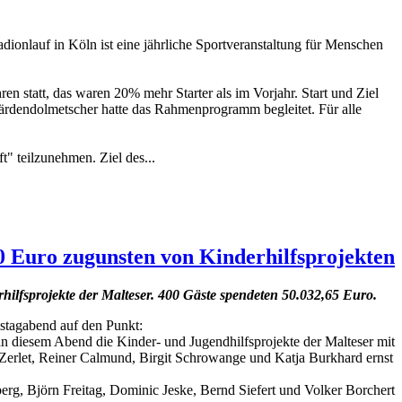
dionlauf in Köln ist eine jährliche Sportveranstaltung für Menschen
n statt, das waren 20% mehr Starter als im Vorjahr. Start und Ziel
ärdendolmetscher hatte das Rahmenprogramm begleitet. Für alle
t" teilzunehmen. Ziel des...
0 Euro zugunsten von Kinderhilfsprojekten
ilfsprojekte der Malteser. 400 Gäste spendeten 50.032,65 Euro.
mstagabend auf den Punkt:
 an diesem Abend die Kinder- und Jugendhilfsprojekte der Malteser mit
Zerlet, Reiner Calmund, Birgit Schrowange und Katja Burkhard ernst
rg, Björn Freitag, Dominic Jeske, Bernd Siefert und Volker Borchert