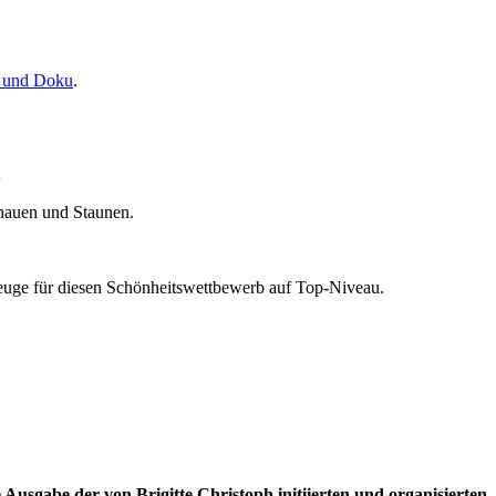
n und Doku
.
.
chauen und Staunen.
euge für diesen Schönheitswettbewerb auf Top-Niveau.
usgabe der von Brigitte Christoph initiierten und organisierten