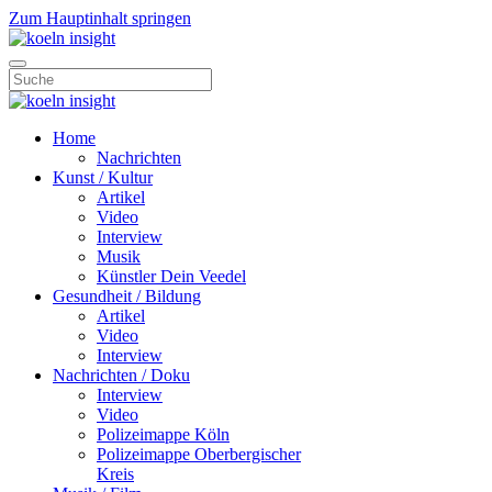
Zum Hauptinhalt springen
Home
Nachrichten
Kunst / Kultur
Artikel
Video
Interview
Musik
Künstler Dein Veedel
Gesundheit / Bildung
Artikel
Video
Interview
Nachrichten / Doku
Interview
Video
Polizeimappe Köln
Polizeimappe Oberbergischer
Kreis