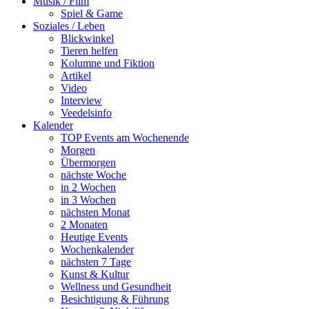
Musik / Film
Spiel & Game
Soziales / Leben
Blickwinkel
Tieren helfen
Kolumne und Fiktion
Artikel
Video
Interview
Veedelsinfo
Kalender
TOP Events am Wochenende
Morgen
Übermorgen
nächste Woche
in 2 Wochen
in 3 Wochen
nächsten Monat
2 Monaten
Heutige Events
Wochenkalender
nächsten 7 Tage
Kunst & Kultur
Wellness und Gesundheit
Besichtigung & Führung