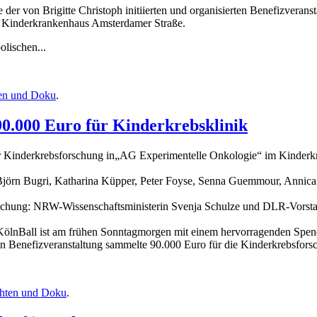
der von Brigitte Christoph initiierten und organisierten Benefizveran
 Kinderkrankenhaus Amsterdamer Straße.
lischen...
en und Doku
.
90.000 Euro für Kinderkrebsklinik
für Kinderkrebsforschung in„AG Experimentelle Onkologie“ im Kinder
Björn Bugri, Katharina Küpper, Peter Foyse, Senna Guemmour, Annica
schung: NRW-Wissenschaftsministerin Svenja Schulze und DLR-Vorstand
KölnBall ist am frühen Sonntagmorgen mit einem hervorragenden Spend
rten Benefizveranstaltung sammelte 90.000 Euro für die Kinderkrebsfor
chten und Doku
.