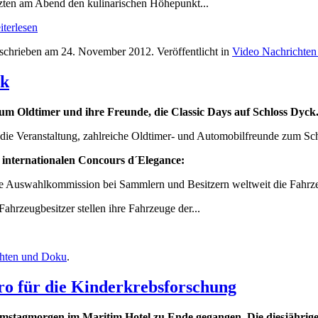
tzten am Abend den kulinarischen Höhepunkt...
terlesen
schrieben am
24. November 2012
. Veröffentlicht in
Video Nachrichte
ck
um Oldtimer und ihre Freunde, die Classic Days auf Schloss Dyck
 die Veranstaltung, zahlreiche Oldtimer- und Automobilfreunde zum S
 internationalen Concours d´Elegance:
ne Auswahlkommission bei Sammlern und Besitzern weltweit die Fahrz
ahrzeugbesitzer stellen ihre Fahrzeuge der...
chten und Doku
.
ro für die Kinderkrebsforschung
amstagmorgen im Maritim Hotel zu Ende gegangen. Die diesjährige A