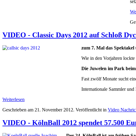
se
Wei
Ge
VIDEO - Classic Days 2012 auf Schloß Dy
zum 7. Mal das Spektakel 
Wie in den Vorjahren lockte
Die Juwelen im Park beim
Fast zwölf Monate sucht ei
Internationale Sammler und F
Weiterlesen
Geschrieben am
21. November 2012
. Veröffentlicht in
Video Nachri
VIDEO - KölnBall 2012 spendet 57.500 Eu
Der 24. KölnBall ist am frühen S