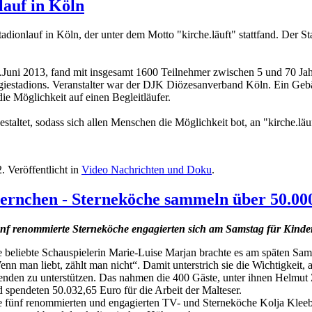
auf in Köln
ionlauf in Köln, der unter dem Motto "kirche.läuft" stattfand. Der Sta
2.Juni 2013, fand mit insgesamt 1600 Teilnehmer zwischen 5 und 70 Jahre
iestadions. Veranstalter war der DJK Diözesanverband Köln. Ein Geb
ie Möglichkeit auf einen Begleitläufer.
staltet, sodass sich allen Menschen die Möglichkeit bot, an "kirche.läuf
2
. Veröffentlicht in
Video Nachrichten und Doku
.
ternchen - Sterneköche sammeln über 50.00
nf renommierte Sterneköche engagierten sich am Samstag für Kinderh
 beliebte Schauspielerin Marie-Luise Marjan brachte es am späten Sa
nn man liebt, zählt man nicht“. Damit unterstrich sie die Wichtigkeit,
nden zu unterstützen. Das nahmen die 400 Gäste, unter ihnen Helmut 
 spendeten 50.032,65 Euro für die Arbeit der Malteser.
 fünf renommierten und engagierten TV- und Sterneköche Kolja Kleebe