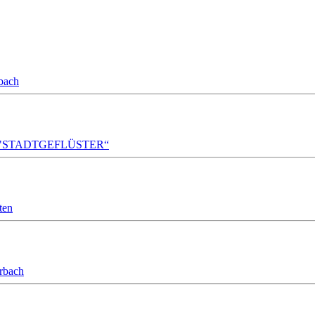
bach
A!DA! "STADTGEFLÜSTER“
ten
orbach