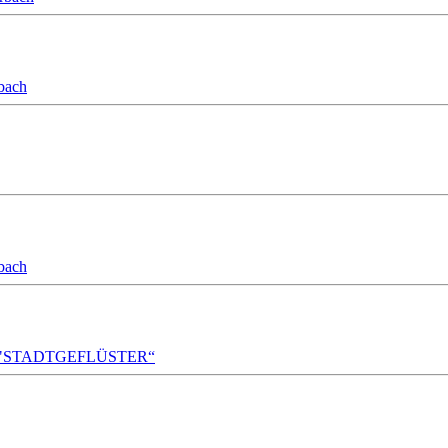
bach
bach
A!DA! "STADTGEFLÜSTER“