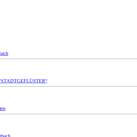
bach
A!DA! "STADTGEFLÜSTER“
ten
orbach