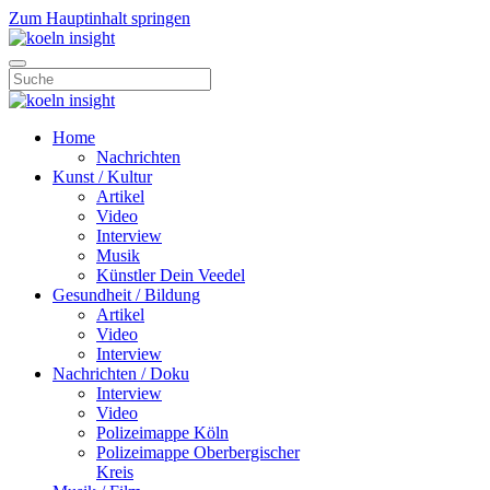
Zum Hauptinhalt springen
Home
Nachrichten
Kunst / Kultur
Artikel
Video
Interview
Musik
Künstler Dein Veedel
Gesundheit / Bildung
Artikel
Video
Interview
Nachrichten / Doku
Interview
Video
Polizeimappe Köln
Polizeimappe Oberbergischer
Kreis