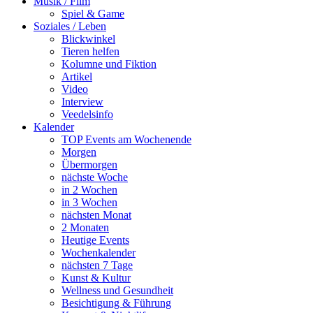
Musik / Film
Spiel & Game
Soziales / Leben
Blickwinkel
Tieren helfen
Kolumne und Fiktion
Artikel
Video
Interview
Veedelsinfo
Kalender
TOP Events am Wochenende
Morgen
Übermorgen
nächste Woche
in 2 Wochen
in 3 Wochen
nächsten Monat
2 Monaten
Heutige Events
Wochenkalender
nächsten 7 Tage
Kunst & Kultur
Wellness und Gesundheit
Besichtigung & Führung