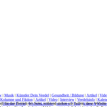
w
|
Musik
|
Künstler Dein Veedel
|
Gesundheit / Bildung
|
Artikel
|
Vide
|
Kolumne und Fiktion
|
Artikel
|
Video
|
Interview
|
Veedelsinfo
|
Kalen
ell für den Betrieb der Seite, während andere uns helfen, diese Websit
|
Heutige Events
|
Wochenkalender
|
nächsten 7 Tage
|
Kunst & Kultur