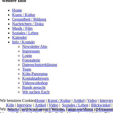
weitere Info
Home
Kunst / Kultur
Gesundheit / Bildung
Nachrichten / Doku
Musik / Film
Soziales / Leben
Kalender
Info / Kontakt
Newsletter Abo
Impressum
Login
Fotogalerie
Datenschutzerklärung
Team
Köln-Panorama
Kontaktadressen
Videoworkshop
Bands gesucht
Wir suchen Euch
Home
|
Kunst / Kultur
|
Artikel
|
Video
|
Intervie
Wir benutzen Cookies
Köln
|
Interview
|
Artikel
|
Video
|
Soziales / Leben
|
Blickwinkel
Wir nutzen Cookies auf unserer Website. Einige von ihnen sind essenzi
Woche
|
in 2 Wochen
|
in 3 Wochen
|
nächsten Monat
|
2 Monaten