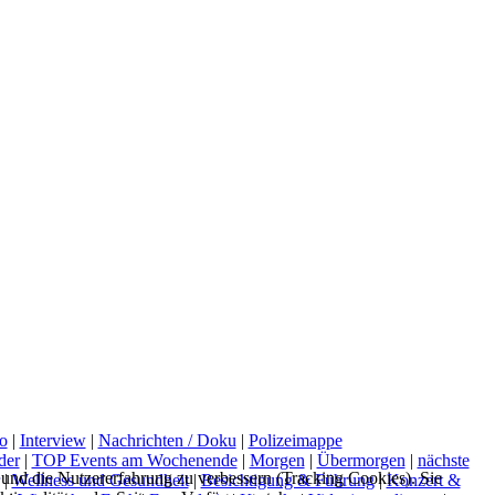
o
|
Interview
|
Nachrichten / Doku
|
Polizeimappe
der
|
TOP Events am Wochenende
|
Morgen
|
Übermorgen
|
nächste
e und die Nutzererfahrung zu verbessern (Tracking Cookies). Sie
|
Wellness und Gesundheit
|
Besichtigung & Führung
|
Konzert &