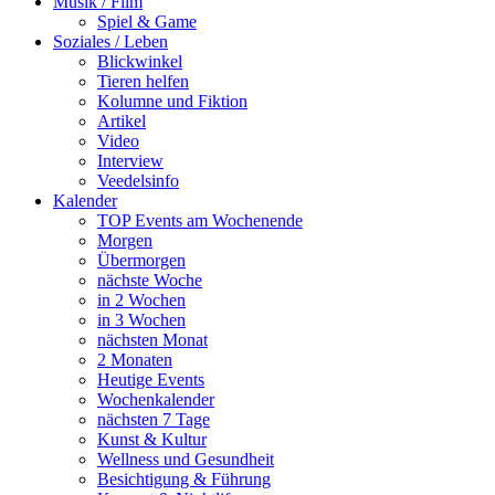
Musik / Film
Spiel & Game
Soziales / Leben
Blickwinkel
Tieren helfen
Kolumne und Fiktion
Artikel
Video
Interview
Veedelsinfo
Kalender
TOP Events am Wochenende
Morgen
Übermorgen
nächste Woche
in 2 Wochen
in 3 Wochen
nächsten Monat
2 Monaten
Heutige Events
Wochenkalender
nächsten 7 Tage
Kunst & Kultur
Wellness und Gesundheit
Besichtigung & Führung