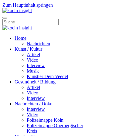
Zum Hauptinhalt springen
Home
Nachrichten
Kunst / Kultur
Artikel
Video
Interview
Musik
Künstler Dein Veedel
Gesundheit / Bildung
Artikel
Video
Interview
Nachrichten / Doku
Interview
Video
Polizeimappe Köln
Polizeimappe Oberbergischer
Kreis