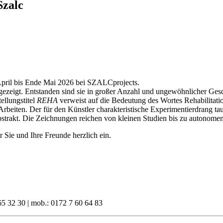
Szalc
n April bis Ende Mai 2026 bei SZALCprojects.
zeigt. Entstanden sind sie in großer Anzahl und ungewöhnlicher Gesch
ellungstitel
REHA
verweist auf die Bedeutung des Wortes Rehabilitatio
beiten. Der für den Künstler charakteristische Experimentierdrang tau
abstrakt. Die Zeichnungen reichen von kleinen Studien bis zu autonome
Sie und Ihre Freunde herzlich ein.
65 32 30 | mob.: 0172 7 60 64 83