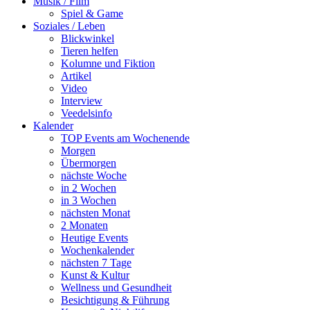
Musik / Film
Spiel & Game
Soziales / Leben
Blickwinkel
Tieren helfen
Kolumne und Fiktion
Artikel
Video
Interview
Veedelsinfo
Kalender
TOP Events am Wochenende
Morgen
Übermorgen
nächste Woche
in 2 Wochen
in 3 Wochen
nächsten Monat
2 Monaten
Heutige Events
Wochenkalender
nächsten 7 Tage
Kunst & Kultur
Wellness und Gesundheit
Besichtigung & Führung