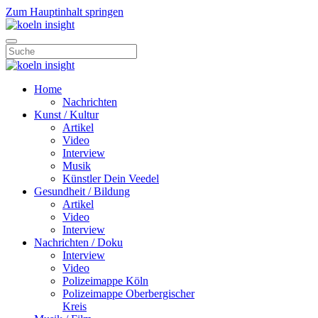
Zum Hauptinhalt springen
Home
Nachrichten
Kunst / Kultur
Artikel
Video
Interview
Musik
Künstler Dein Veedel
Gesundheit / Bildung
Artikel
Video
Interview
Nachrichten / Doku
Interview
Video
Polizeimappe Köln
Polizeimappe Oberbergischer
Kreis