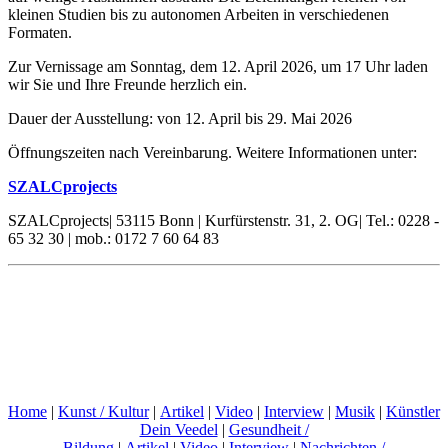
kleinen Studien bis zu autonomen Arbeiten in verschiedenen
Formaten.
Zur Vernissage am Sonntag, dem 12. April 2026, um 17 Uhr laden
wir Sie und Ihre Freunde herzlich ein.
Dauer der Ausstellung: von 12. April bis 29. Mai 2026
Öffnungszeiten nach Vereinbarung. Weitere Informationen unter:
SZALCprojects
SZALCprojects| 53115 Bonn | Kurfürstenstr. 31, 2. OG| Tel.: 0228 -
65 32 30 | mob.: 0172 7 60 64 83
Home
|
Kunst / Kultur
|
Artikel
|
Video
|
Interview
|
Musik
|
Künstler
Dein Veedel
|
Gesundheit /
Bildung
|
Artikel
|
Video
|
Interview
|
Nachrichten /