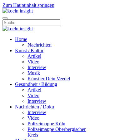
Zum Hauptinhalt springen
Home
Nachrichten
Kunst / Kultur
Artikel
Video
Interview
Musik
Künstler Dein Veedel
Gesundheit / Bildung
Artikel
Video
Interview
Nachrichten / Doku
Interview
Video
Polizeimappe Köln
Polizeimappe Oberbergischer
Kreis