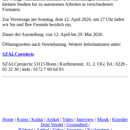
kleinen Studien bis zu autonomen Arbeiten in verschiedenen
Formaten.
Zur Vernissage am Sonntag, dem 12. April 2026, um 17 Uhr laden
wir Sie und Ihre Freunde herzlich ein.
Dauer der Ausstellung: von 12. April bis 29. Mai 2026
Öffnungszeiten nach Vereinbarung. Weitere Informationen unter:
SZALCprojects
SZALCprojects| 53115 Bonn | Kurfürstenstr. 31, 2. OG| Tel.: 0228 -
65 32 30 | mob.: 0172 7 60 64 83
Home
|
Kunst / Kultur
|
Artikel
|
Video
|
Interview
|
Musik
|
Künstler
Dein Veedel
|
Gesundheit /
Bildung
|
Artikel
|
Video
|
Interview
|
Nachrichten /