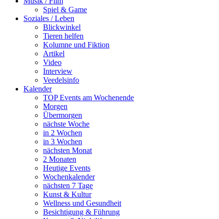
Musik / Film
Spiel & Game
Soziales / Leben
Blickwinkel
Tieren helfen
Kolumne und Fiktion
Artikel
Video
Interview
Veedelsinfo
Kalender
TOP Events am Wochenende
Morgen
Übermorgen
nächste Woche
in 2 Wochen
in 3 Wochen
nächsten Monat
2 Monaten
Heutige Events
Wochenkalender
nächsten 7 Tage
Kunst & Kultur
Wellness und Gesundheit
Besichtigung & Führung